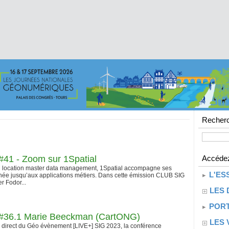
Recherc
41 - Zoom sur 1Spatial
Accédez
u location master data management, 1Spatial accompagne ses
L'ES
nnée jusqu’aux applications métiers. Dans cette émission CLUB SIG
r Fodor...
LES 
PORT
#36.1 Marie Beeckman (CartONG)
LES 
n direct du Géo évènement [LIVE+] SIG 2023, la conférence