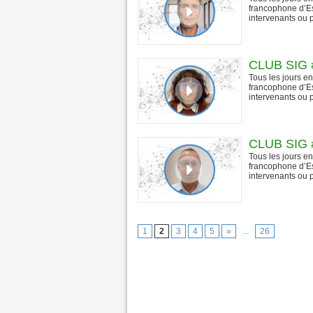
francophone d’Es
intervenants ou p
CLUB SIG #
Tous les jours e
francophone d’Es
intervenants ou p
CLUB SIG #3
Tous les jours e
francophone d’Es
intervenants ou p
1
2
3
4
5
»
...
26