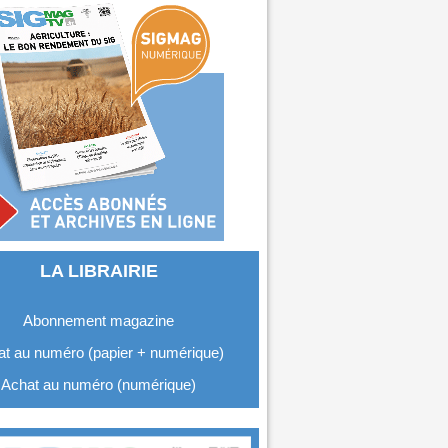
LA LIBRAIRIE
Abonnement magazine
t au numéro (papier + numérique)
Achat au numéro (numérique)