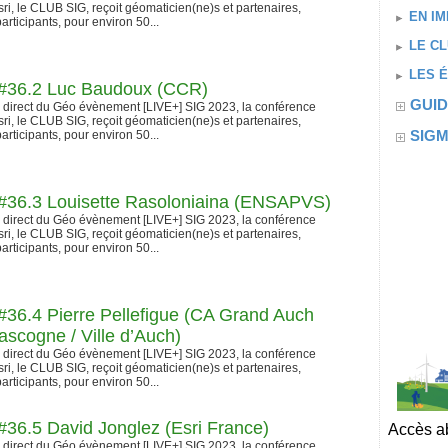
ri, le CLUB SIG, reçoit géomaticien(ne)s et partenaires,
EN IM
articipants, pour environ 50...
LE CL
LES 
#36.2 Luc Baudoux (CCR)
GUID
n direct du Géo évènement [LIVE+] SIG 2023, la conférence
ri, le CLUB SIG, reçoit géomaticien(ne)s et partenaires,
SIG
articipants, pour environ 50...
36.3 Louisette Rasoloniaina (ENSAPVS)
n direct du Géo évènement [LIVE+] SIG 2023, la conférence
ri, le CLUB SIG, reçoit géomaticien(ne)s et partenaires,
articipants, pour environ 50...
36.4 Pierre Pellefigue (CA Grand Auch
scogne / Ville d’Auch)
n direct du Géo évènement [LIVE+] SIG 2023, la conférence
ri, le CLUB SIG, reçoit géomaticien(ne)s et partenaires,
articipants, pour environ 50...
36.5 David Jonglez (Esri France)
Accès ab
n direct du Géo évènement [LIVE+] SIG 2023, la conférence