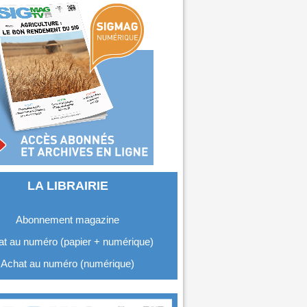
LA LIBRAIRIE
Abonnement magazine
t au numéro (papier + numérique)
Achat au numéro (numérique)