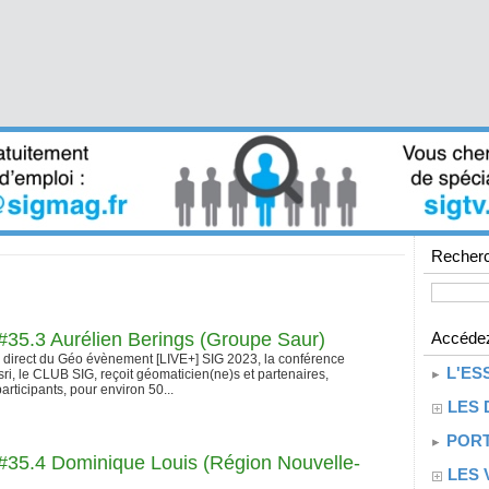
Recherc
35.3 Aurélien Berings (Groupe Saur)
Accédez
n direct du Géo évènement [LIVE+] SIG 2023, la conférence
L'ES
ri, le CLUB SIG, reçoit géomaticien(ne)s et partenaires,
articipants, pour environ 50...
LES 
PORT
35.4 Dominique Louis (Région Nouvelle-
LES 