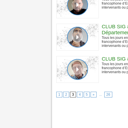
francophone d’Es
intervenants ou p
CLUB SIG #
Département
Tous les jours e
francophone d’Es
intervenants ou p
CLUB SIG #
Tous les jours e
francophone d’Es
intervenants ou p
1
2
3
4
5
»
...
26