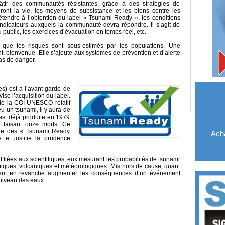
âtir des communautés résistantes, grâce à des stratégies de
eront la vie, les moyens de subsistance et les biens contre les
rétendre à l’obtention du label « Tsunami Ready », les conditions
dicateurs auxquels la communauté devra répondre. Il s’agit de
u public, les exercices d’évacuation en temps réel, etc.
 que les risques sont sous-estimés par les populations. Une
, bienvenue. Elle s’ajoute aux systèmes de prévention et d’alerte
cas de danger.
s) est à l’avant-garde de
vise l’acquisition du label.
de la COI-UNESCO relatif
eu un tsunami, il y aura de
est déjà produite en 1979
 faisant onze morts. Ce
hie des « Tsunami Ready
Acha
et justifie la prudence
 liées aux scientifiques, eux mesurant les probabilités de tsunami
miques, volcaniques et météorologiques. Mis hors de cause, quant
 peut en revanche augmenter les conséquences d’un événement
niveau des eaux.