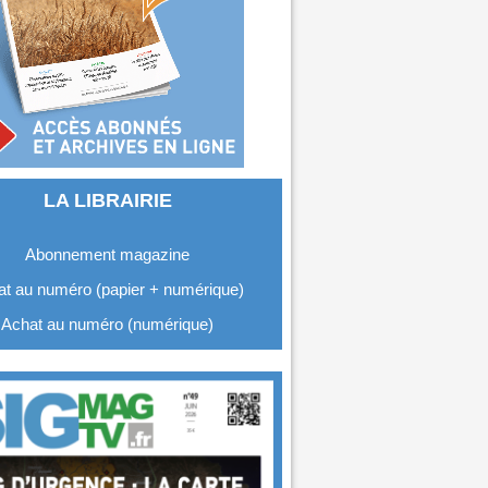
LA LIBRAIRIE
Abonnement magazine
t au numéro (papier + numérique)
Achat au numéro (numérique)