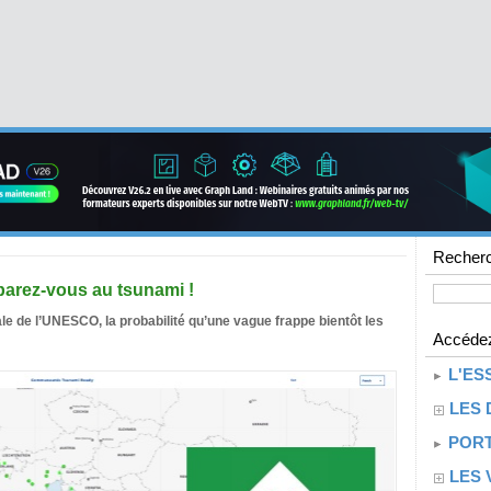
Recherc
arez-vous au tsunami !
e de l’UNESCO, la probabilité qu’une vague frappe bientôt les
Accédez
L'ES
LES 
PORT
LES 