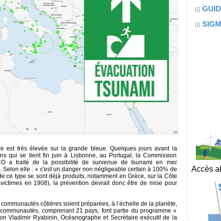
GUID
SIG
e est très élevée sur la grande bleue. Quelques jours avant la
s qui se tient fin juin à Lisbonne, au Portugal, la Commission
CO a traité de la possibilité de survenue de tsunami en mer
Accès ab
 Selon elle : « c'est un danger non négligeable certain à 100% de
de ce type se sont déjà produits, notamment en Grèce, sur la Côte
 victimes en 1908), la prévention devrait donc être de mise pour
communautés côtières soient préparées, à l’échelle de la planète,
40 communautés, comprenant 21 pays, font partie du programme «
on Vladimir Ryabinin, Océanographe et Secrétaire exécutif de la