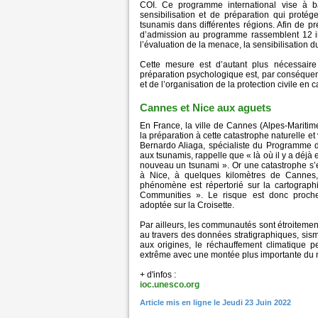
COI. Ce programme international vise à b
sensibilisation et de préparation qui protég
tsunamis dans différentes régions. Afin de p
d’admission au programme rassemblent 12 in
l’évaluation de la menace, la sensibilisation d
Cette mesure est d’autant plus nécessaire
préparation psychologique est, par conséquent
et de l’organisation de la protection civile en 
Cannes et Nice aux aguets
En France, la ville de Cannes (Alpes-Maritime
la préparation à cette catastrophe naturelle et 
Bernardo Aliaga, spécialiste du Programme 
aux tsunamis, rappelle que « là où il y a déjà 
nouveau un tsunami ». Or une catastrophe s’
à Nice, à quelques kilomètres de Cannes,
phénomène est répertorié sur la cartograp
Communities ». Le risque est donc proche 
adoptée sur la Croisette.
Par ailleurs, les communautés sont étroitement
au travers des données stratigraphiques, sis
aux origines, le réchauffement climatique
extrême avec une montée plus importante du 
+ d'infos :
ioc.unesco.org
Article mis en ligne le Jeudi 23 Juin 2022