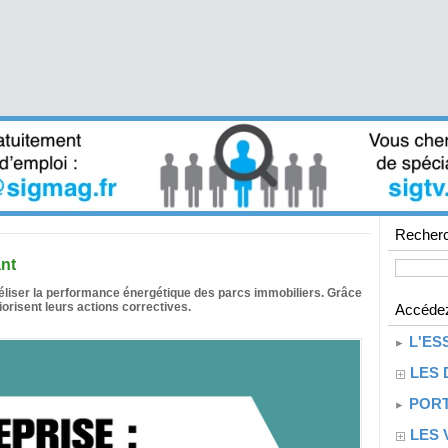
Recherc
ant
éliser la performance énergétique des parcs immobiliers. Grâce
orisent leurs actions correctives.
Accédez
L'ES
LES 
PORT
LES 