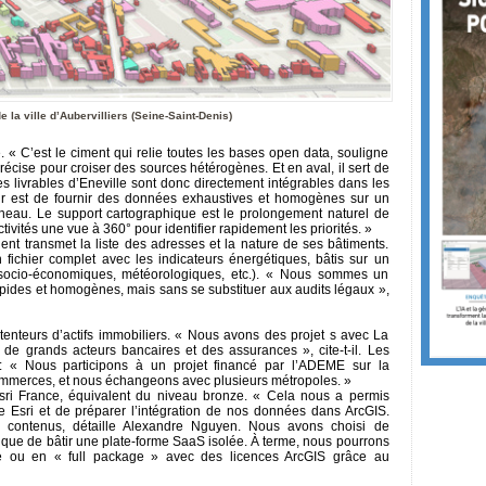
 la ville d’Aubervilliers (Seine-Saint-Denis)
. « C’est le ciment qui relie toutes les bases open data, souligne
écise pour croiser des sources hétérogènes. Et en aval, il sert de
es livrables d’Eneville sont donc directement intégrables dans les
leur est de fournir des données exhaustives et homogènes sur un
uneau. Le support cartographique est le prolongement naturel de
tivités une vue à 360° pour identifier rapidement les priorités. »
ient transmet la liste des adresses et la nature de ses bâtiments.
un fichier complet avec les indicateurs énergétiques, bâtis sur un
socio-économiques, météorologiques, etc.). « Nous sommes un
apides et homogènes, mais sans se substituer aux audits légaux »,
étenteurs d’actifs immobiliers. « Nous avons des projet s avec La
de grands acteurs bancaires et des assurances », cite-t-il. Les
t : « Nous participons à un projet financé par l’ADEME sur la
mmerces, et nous échangeons avec plusieurs métropoles. »
’Esri France, équivalent du niveau bronze. « Cela nous a permis
e Esri et de préparer l’intégration de nos données dans ArcGIS.
 contenus, détaille Alexandre Nguyen. Nous avons choisi de
ôt que de bâtir une plate-forme SaaS isolée. À terme, nous pourrons
e ou en « full package » avec des licences ArcGIS grâce au