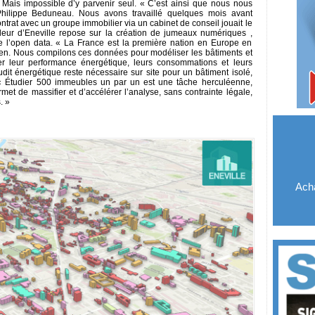
. Mais impossible d’y parvenir seul. « C’est ainsi que nous nous
hilippe Beduneau. Nous avons travaillé quelques mois avant
contrat avec un groupe immobilier via un cabinet de conseil jouait le
leur d’Eneville repose sur la création de jumeaux numériques ,
de l’open data. « La France est la première nation en Europe en
en. Nous compilons ces données pour modéliser les bâtiments et
r leur performance énergétique, leurs consommations et leurs
udit énergétique reste nécessaire sur site pour un bâtiment isolé,
. « Étudier 500 immeubles un par un est une tâche herculéenne,
met de massifier et d’accélérer l’analyse, sans contrainte légale,
. »
Acha