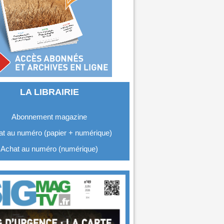
LA LIBRAIRIE
Abonnement magazine
t au numéro (papier + numérique)
Achat au numéro (numérique)