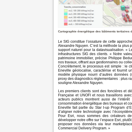
Cartographie énergétique des bâtiments tertiaires de
Le SIG constitue l’ossature de cette approche
Alexandre Nguyen. C’est la méthode la plus pr
support naturel pour la datavisualisation. » L
infrastructures SIG des clients. « Notre va
patrimoine immobilier, précise Philippe Bed
nos travaux, offrant aux gestionnaires ou collec
Concrètement, le processus est simple : le cl
Eneville géolocalise, caractérise et fournit 
modèle physique nourri d’autres données (
proxy des diagnostics réglementaires : plus r
souligne Alexandre Nguyen.
Les premiers clients sont des foncières et d
Française et UNOFI et nous travaillons avec 
acteurs publics montrent aussi de l’intérê
consommation énergétique des bureaux et co
Eneville fait partie du Star t-up Program d
d’aligner notre technologie avec l’écosystèm
Pour Esri, nous sommes des créateurs de
développer notre offre sur l’espace Esri, plut
proposer nos données via leur marketplac
Commercial Delivery Program. »