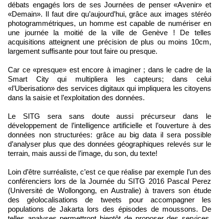
débats engagés lors de ses Journées de penser «Avenir» et
«Demain». Il faut dire qu’aujourd’hui, grâce aux images stéréo
photogrammétriques, un homme est capable de numériser en
une journée la moitié de la ville de Genève ! De telles
acquisitions atteignent une précision de plus ou moins 10cm,
largement suffisante pour tout faire ou presque.
Car ce «presque» est encore à imaginer ; dans le cadre de la
Smart City qui multipliera les capteurs; dans celui
«l’Uberisation» des services digitaux qui impliquera les citoyens
dans la saisie et l’exploitation des données.
Le SITG sera sans doute aussi précurseur dans le
développement de l’intelligence artificielle et l’ouverture à des
données non structurées: grâce au big data il sera possible
d’analyser plus que des données géographiques relevés sur le
terrain, mais aussi de l’image, du son, du texte!
Loin d’être surréaliste, c’est ce que réalise par exemple l’un des
conférenciers lors de la Journée du SITG 2016 Pascal Perez
(Université de Wollongong, en Australie) à travers son étude
des géolocalisations de tweets pour accompagner les
populations de Jakarta lors des épisodes de moussons. De
telles analyses permettront bientôt de proposer des services,