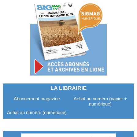
LA LIBRAIRIE
Abonnement magazine
Achat au numéro (papier +
numérique)
Achat au numéro (numérique)