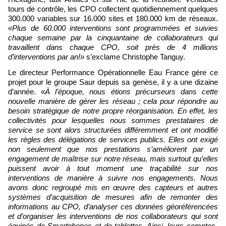
tours de contrôle, les CPO collectent quotidiennement quelques
300.000 variables sur 16.000 sites et 180.000 km de réseaux.
«Plus de 60.000 interventions sont programmées et suivies
chaque semaine par la cinquantaine de collaborateurs qui
travaillent dans chaque CPO, soit près de 4 millions
d’interventions par an!»
s’exclame Christophe Tanguy.
Le directeur Performance Opérationnelle Eau France gère ce
projet pour le groupe Saur depuis sa genèse, il y a une dizaine
d’année. «
À l’époque, nous étions précurseurs dans cette
nouvelle manière de gérer les réseau ; cela pour répondre au
besoin stratégique de notre propre réorganisation. En effet, les
collectivités pour lesquelles nous sommes prestataires de
service se sont alors structurées différemment et ont modifié
les règles des délégations de services publics. Elles ont exigé
non seulement que nos prestations s’améliorent par un
engagement de maîtrise sur notre réseau, mais surtout qu’elles
puissent avoir à tout moment une traçabilité sur nos
interventions de manière à suivre nos engagements. Nous
avons donc regroupé mis en œuvre des capteurs et autres
systèmes d’acquisition de mesures afin de remonter des
informations au CPO, d’analyser ces données géoréférencées
et d’organiser les interventions de nos collaborateurs qui sont
équipés de Smartphones et de tablettes. Ainsi, leurs comptes-