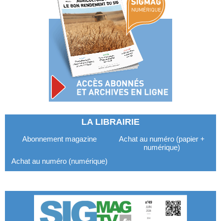
LA LIBRAIRIE
Abonnement magazine
Achat au numéro (papier +
numérique)
Achat au numéro (numérique)