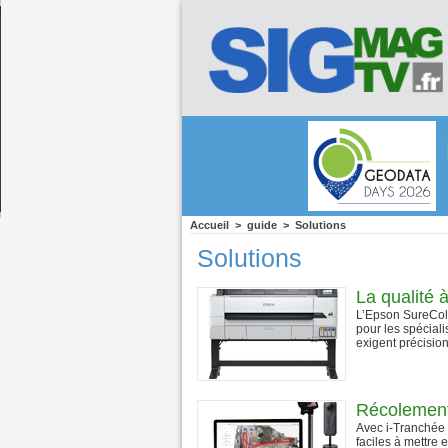
Accueil
>
guide
>
Solutions
Solutions
La qualité 
L’Epson SureCol
pour les spéciali
exigent précision e
Récolement
Avec i-Tranchée 
faciles à mettre 