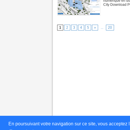
numérique en don
City Download Por
1
2
3
4
5
»
...
20
En poursuivant votre navigation sur ce site, vous acceptez l'in