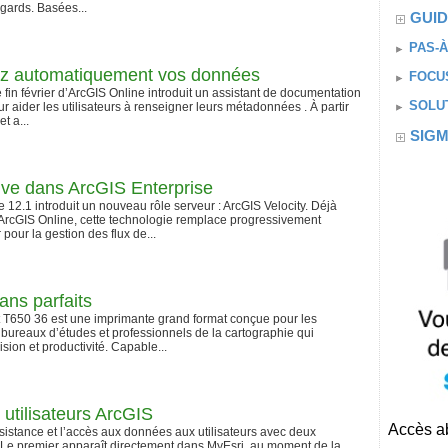
gards. Basées...
GUID
PAS-À
z automatiquement vos données
FOCUS
 fin février d’ArcGIS Online introduit un assistant de documentation
SOLU
 aider les utilisateurs à renseigner leurs métadonnées . À partir
et a...
SIG
rive dans ArcGIS Enterprise
 12.1 introduit un nouveau rôle serveur : ArcGIS Velocity. Déjà
ArcGIS Online, cette technologie remplace progressivement
our la gestion des flux de...
ans parfaits
T650 36 est une imprimante grand format conçue pour les
 bureaux d’études et professionnels de la cartographie qui
sion et productivité. Capable...
 utilisateurs ArcGIS
Accès ab
ssistance et l’accès aux données aux utilisateurs avec deux
 Le premier apparaît directement dans MyEsri, au moment de la