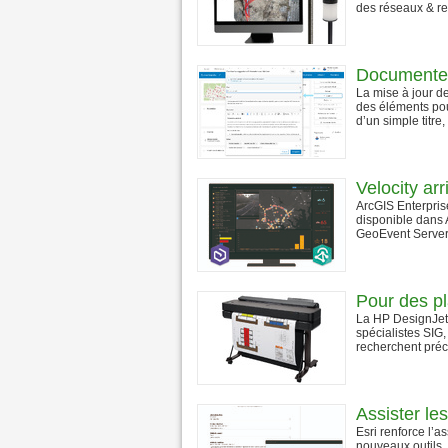
des réseaux & re
Documente
La mise à jour de
des éléments pour
d’un simple titre, 
Velocity ar
ArcGIS Enterprise
disponible dans 
GeoEvent Server p
Pour des pl
La HP DesignJet 
spécialistes SIG,
recherchent préci
Assister les
Esri renforce l’a
nouveaux outils.