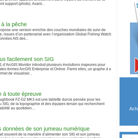
nt support (photo). Avant...
s à la pêche
propose une version enrichie des couches mondiales de suivi de
he, issues d’un partenariat avec l’organisation Global Fishing Watch.
onnées AIS des...
us facilement son SIG
1 d’ArcGIS Monitor introduit plusieurs évolutions majeures pour
ates-formes ArcGIS Enterprise et Online. Parmi elles, un graphe d e
et de visualiser...
e à toute épreuve
ughbook FZ-G2 MK3 est une tablette durcie pensée pour les
u SIG, de la topographie et des équipes terrain qui recherchent
bilité au quotidien....
Acha
es données de son jumeau numérique
lait souvent de la manière d’alimenter son SIG et son jumeau