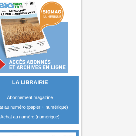
LA LIBRAIRIE
Abonnement magazine
t au numéro (papier + numérique)
Achat au numéro (numérique)