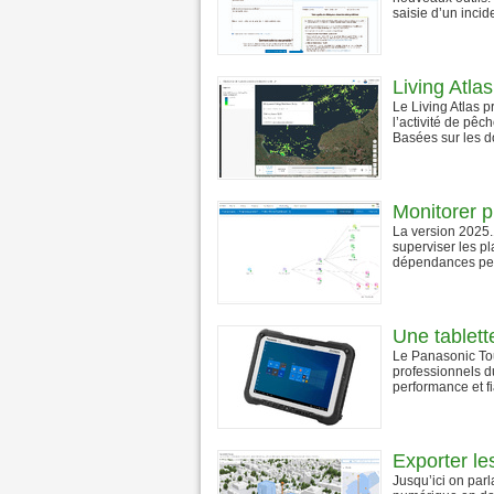
saisie d’un incide
Living Atla
Le Living Atlas 
l’activité de pêc
Basées sur les d
Monitorer p
La version 2025.
superviser les pl
dépendances perm
Une tablett
Le Panasonic To
professionnels d
performance et fia
Exporter l
Jusqu’ici on par