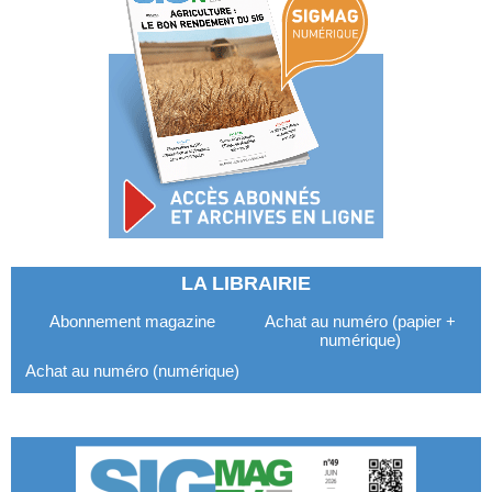
LA LIBRAIRIE
Abonnement magazine
Achat au numéro (papier +
numérique)
Achat au numéro (numérique)