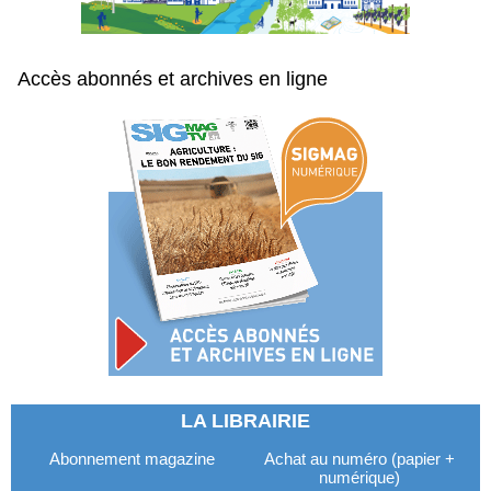
Accès abonnés et archives en ligne
LA LIBRAIRIE
Abonnement magazine
Achat au numéro (papier +
numérique)