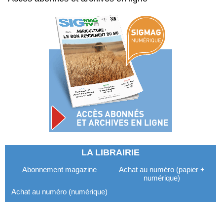
LA LIBRAIRIE
Abonnement magazine
Achat au numéro (papier +
numérique)
Achat au numéro (numérique)