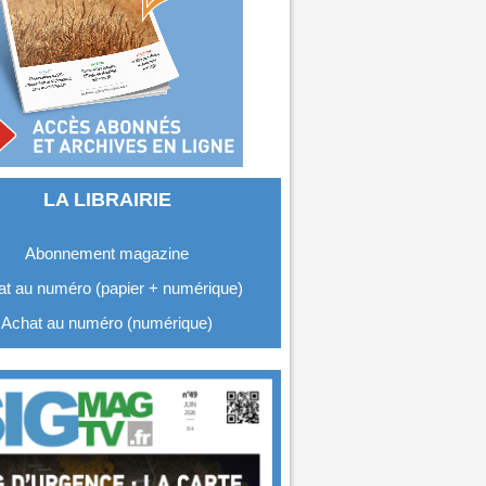
LA LIBRAIRIE
Abonnement magazine
t au numéro (papier + numérique)
Achat au numéro (numérique)