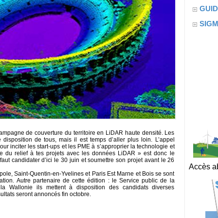
GUID
SIG
ampagne de couverture du territoire en LiDAR haute densité. Les
disposition de tous, mais il est temps d’aller plus loin. L’appel
 inciter les start-ups et les PME à s’approprier la technologie et
e du relief à tes projets avec les données LiDAR » est donc le
 faut candidater d’ici le 30 juin et soumettre son projet avant le 26
Accès ab
ole, Saint-Quentin-en-Yvelines et Paris Est Marne et Bois se sont
tion. Autre partenaire de cette édition : le Service public de la
la Wallonie ils mettent à disposition des candidats diverses
ltats seront annoncés fin octobre.