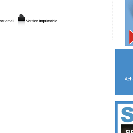
par email
Version imprimable
Acha