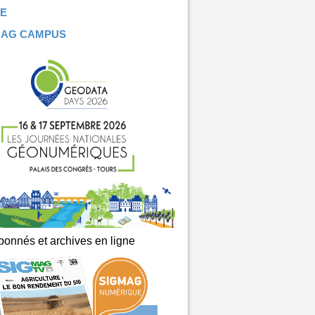
E
MAG CAMPUS
onnés et archives en ligne