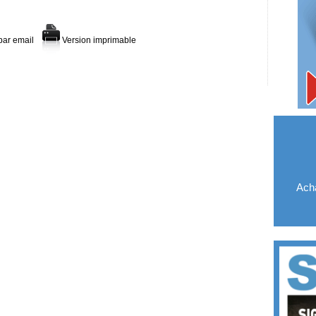
par email
Version imprimable
Acha