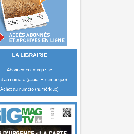
LA LIBRAIRIE
Abonnement magazine
t au numéro (papier + numérique)
Achat au numéro (numérique)