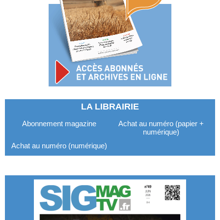
LA LIBRAIRIE
Abonnement magazine
Achat au numéro (papier +
numérique)
Achat au numéro (numérique)