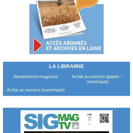
LA LIBRAIRIE
Abonnement magazine
Achat au numéro (papier +
numérique)
Achat au numéro (numérique)