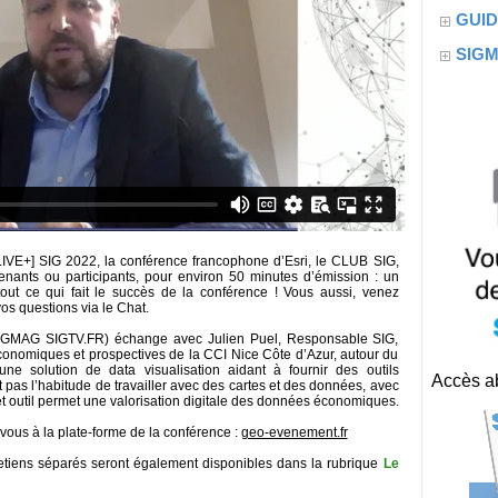
GUID
SIG
LIVE+] SIG 2022, la conférence francophone d’Esri, le CLUB SIG,
rvenants ou participants, pour environ 50 minutes d’émission : un
tout ce qui fait le succès de la conférence ! Vous aussi, venez
os questions via le Chat.
(SIGMAG SIGTV.FR) échange avec Julien Puel, Responsable SIG,
conomiques et prospectives de la CCI Nice Côte d’Azur, autour du
e solution de data visualisation aidant à fournir des outils
Accès ab
 pas l’habitude de travailler avec des cartes et des données, avec
Cet outil permet une valorisation digitale des données économiques.
ous à la plate-forme de la conférence :
geo-evenement.fr
etiens séparés seront également disponibles dans la rubrique
Le