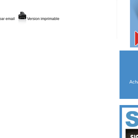
par email
Version imprimable
Acha