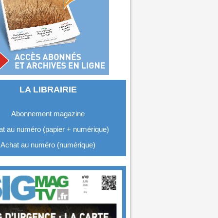
LA LIBRAIRIE
Abonnement magazine
t au numéro (papier + numérique)
Achat au numéro (numérique)