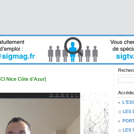
Recherc
CI Nice Côte d’Azur)
Accédez
L'ES
LES 
PORT
LES 