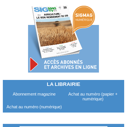
LA LIBRAIRIE
Abonnement magazine
Achat au numéro (papier +
numérique)
Achat au numéro (numérique)