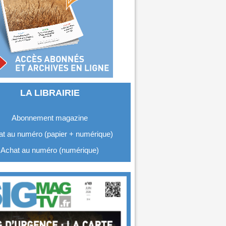
LA LIBRAIRIE
Abonnement magazine
t au numéro (papier + numérique)
Achat au numéro (numérique)