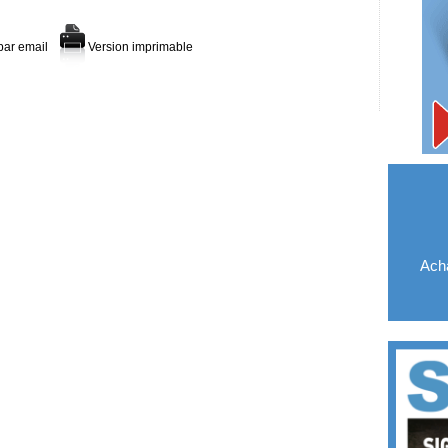
par email
Version imprimable
Acha