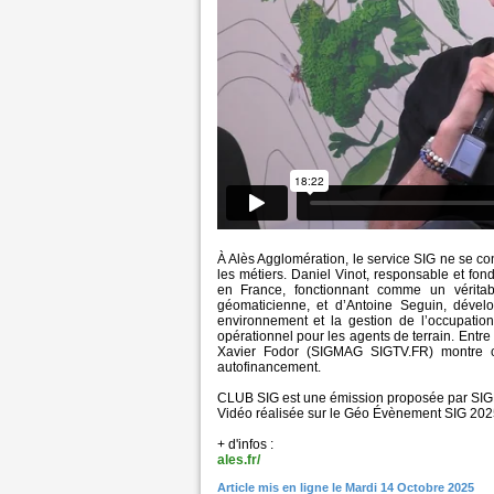
À Alès Agglomération, le service SIG ne se co
les métiers. Daniel Vinot, responsable et fo
en France, fonctionnant comme un vérita
géomaticienne, et d’Antoine Seguin, dévelo
environnement et la gestion de l’occupation
opérationnel pour les agents de terrain. Entre 
Xavier Fodor (SIGMAG SIGTV.FR) montre co
autofinancement.
CLUB SIG est une émission proposée par SIGM
Vidéo réalisée sur le Géo Évènement SIG 2025 
+ d'infos :
ales.fr/
Article mis en ligne le Mardi 14 Octobre 2025