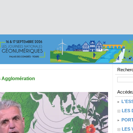
Recherc
s Agglomération
Accédez
L'ES
LES 
PORT
LES 