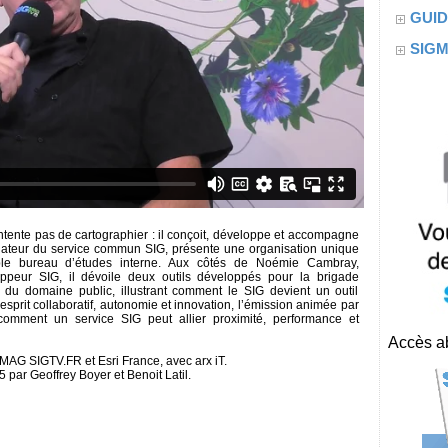
GUID
SIG
ntente pas de cartographier : il conçoit, développe et accompagne
ndateur du service commun SIG, présente une organisation unique
ble bureau d’études interne. Aux côtés de Noémie Cambray,
ppeur SIG, il dévoile deux outils développés pour la brigade
 du domaine public, illustrant comment le SIG devient un outil
esprit collaboratif, autonomie et innovation, l’émission animée par
mment un service SIG peut allier proximité, performance et
Accès ab
AG SIGTV.FR et Esri France, avec arx iT.
par Geoffrey Boyer et Benoit Latil.