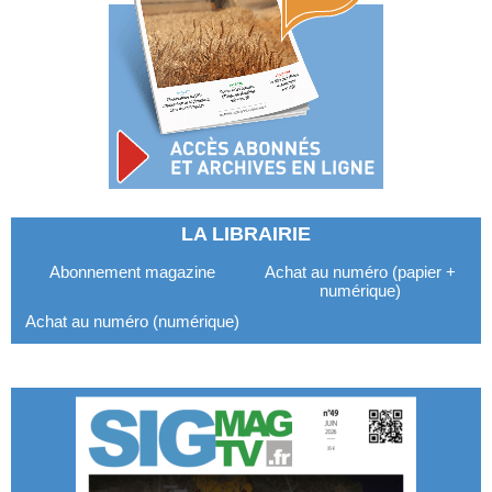
LA LIBRAIRIE
Abonnement magazine
Achat au numéro (papier +
numérique)
Achat au numéro (numérique)