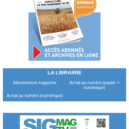
LA LIBRAIRIE
Abonnement magazine
Achat au numéro (papier +
numérique)
Achat au numéro (numérique)