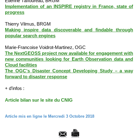
Etienne Taffoureau, BRGM
Implementation of an INSPIRE registry in France, state of
progress
Thierry Vilmus, BRGM
Making inspire data discoverable and findable through
popular search engines
Marie-Francoise Voidrot-Martinez, OGC
The NextGEOSS project now available for engagement with
new communities looking for Earth Observation data and
Cloud facilities
The OGC’s Disaster Concept Developing Study – a way
forward to disaster response
+ d’infos :
Article bilan sur le site du CNIG
Article mis en ligne le Mercredi 3 Octobre 2018