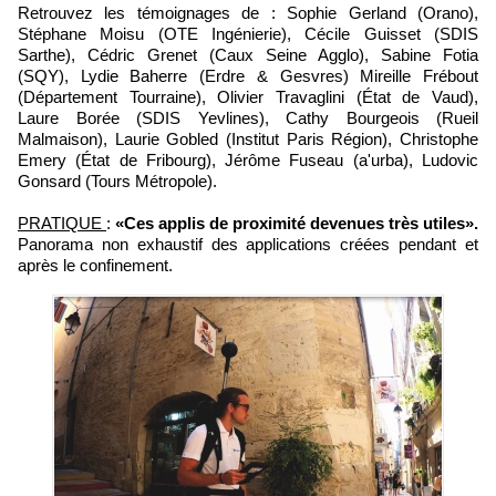
Retrouvez les témoignages de : Sophie Gerland (Orano),
Stéphane Moisu (OTE Ingénierie), Cécile Guisset (SDIS
Sarthe), Cédric Grenet (Caux Seine Agglo), Sabine Fotia
(SQY), Lydie Baherre (Erdre & Gesvres) Mireille Frébout
(Département Tourraine), Olivier Travaglini (État de Vaud),
Laure Borée (SDIS Yevlines), Cathy Bourgeois (Rueil
Malmaison), Laurie Gobled (Institut Paris Région), Christophe
Emery (État de Fribourg), Jérôme Fuseau (a'urba), Ludovic
Gonsard (Tours Métropole).
PRATIQUE
:
«Ces applis de proximité devenues très utiles».
Panorama non exhaustif des applications créées pendant et
après le confinement.