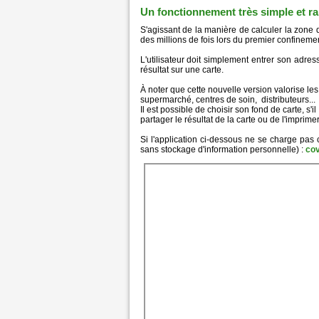
Un fonctionnement très simple et ra
S'agissant de la manière de calculer la zone de
des millions de fois lors du premier confinemen
L'utilisateur doit simplement entrer son adres
résultat sur une carte.
À noter que cette nouvelle version valorise les
supermarché, centres de soin, distributeurs...
Il est possible de choisir son fond de carte, s
partager le résultat de la carte ou de l'imprimer
Si l'application ci-dessous ne se charge pas 
sans stockage d'information personnelle) :
cov