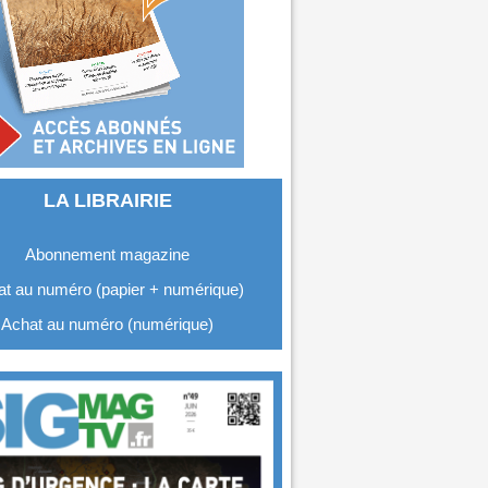
LA LIBRAIRIE
Abonnement magazine
t au numéro (papier + numérique)
Achat au numéro (numérique)