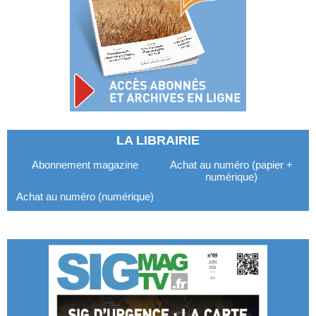
LA LIBRAIRIE
Abonnement magazine
Achat au numéro (papier +
numérique)
Achat au numéro (numérique)