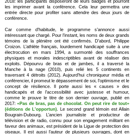
2018: les participants disposeront de leurs badges et pourront
les imprimer avant la conférence. Cela leur permettra une
entrée directe pour profiter sans attendre des deux jours de
conférence.
Car comme d’habitude, le programme s’annonce aussi
intéressant que chargé. Pour l’instant, les noms de deux grands
témoins de la plénière ont été confirmés. D’abord, Philippe
Croizon. L’athlète français, lourdement handicapé suite à une
électrocution en mars 1994, a surmonté des souffrances
physiques et morales indescriptibles avant de réaliser des
exploits. Dépourvu de bras et de jambes, il a traversé la
Manche à la nage (2010), puis relié les 5 continents en
traversant 4 détroits (2012). Aujourd’hui chroniqueur média et
conférencier, il promeut le dépassement de soi, l’optimisme et le
concept de résilience. Il porte aussi les « causes » des
handicapés et de l’accessibilité avec justesse et humour,
comme le prouve le titre de son dernier ouvrage, publié en
2017:
«Pas de bras, pas de chocolat. On peut rire de tout»
(éditions de L'opportun)
. Le second grand témoin est Allain
Bougrain-Dubourg. L’ancien journaliste et producteur de
télévision et de radio, connu pour son engagement militant en
faveur des animaux, est président de la Ligue de protection des
oiseaux. Il est aussi l’auteur de plusieurs ouvrages, dont en