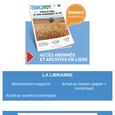
LA LIBRAIRIE
Abonnement magazine
Achat au numéro (papier +
numérique)
Achat au numéro (numérique)