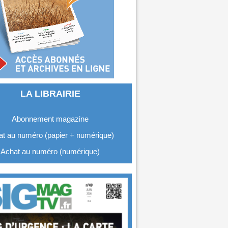
LA LIBRAIRIE
Abonnement magazine
t au numéro (papier + numérique)
Achat au numéro (numérique)