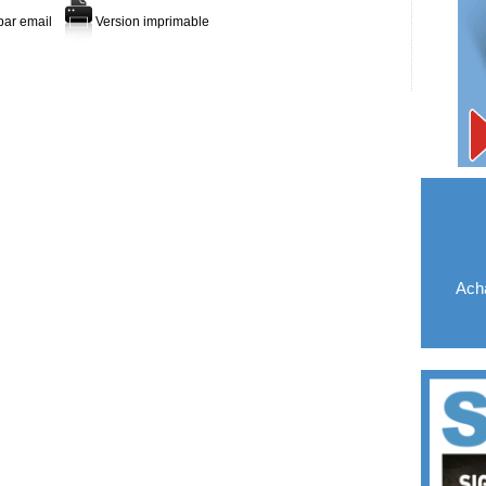
par email
Version imprimable
Acha