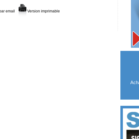
par email
Version imprimable
Acha