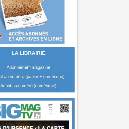
LA LIBRAIRIE
Abonnement magazine
t au numéro (papier + numérique)
Achat au numéro (numérique)