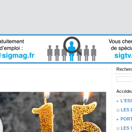
Recherc
Accédez
L'ES
LES 
PORT
LES 