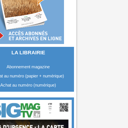
LA LIBRAIRIE
Abonnement magazine
t au numéro (papier + numérique)
Achat au numéro (numérique)