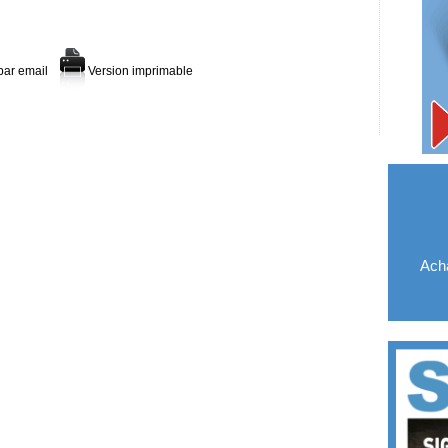
par email
Version imprimable
Acha