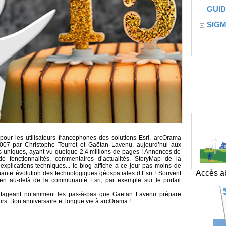
GUID
SIG
 pour les utilisateurs francophones des solutions Esri, arcOrama
 2007 par Christophe Tourret et Gaëtan Lavenu, aujourd’hui aux
urs uniques, ayant vu quelque 2,4 millions de pages ! Annonces de
e fonctionnalités, commentaires d’actualités, StoryMap de la
plications techniques... le blog affiche à ce jour pas moins de
Accès ab
onnante évolution des technologiques géospatiales d’Esri ! Souvent
en au-delà de la communauté Esri, par exemple sur le portail
partageant notamment les pas-à-pas que Gaëtan Lavenu prépare
urs. Bon anniversaire et longue vie à arcOrama !