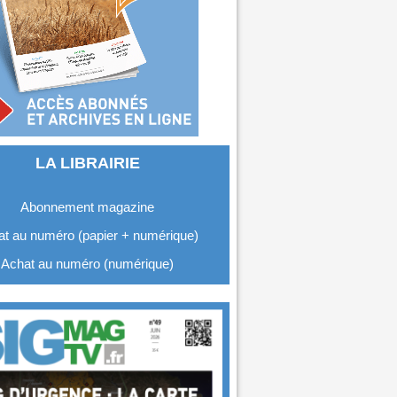
LA LIBRAIRIE
Abonnement magazine
t au numéro (papier + numérique)
Achat au numéro (numérique)