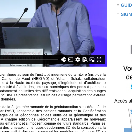
GUID
SIG
entifique au sein de l’institut d’ingénierie du territoire (insit) de la
u Canton de Vaud (HEIG-VD) et Yohann Schatz, collaborateur
nce à la Haute école du paysage, d’ingénierie et d’architecture
 consisté à établir des jumeaux numériques des ponts à partir des
 notamment les limites des différents dans l’acquisition des nuages
o BIM. Ils présentent aussi un cas d’usage permettant d’extraire
e données.
Accès ab
re de la 3e journée romande de la géoinformation s’est déroulée le
 l’ASIT, l’ensemble des cantons romands et la Confédération
sages de la géodonnée et des outils de la géomatique et des
). À chaque édition de Géoromandie apparaissent de nouveaux
ui émargent et s’imposent comme de futurs standards. Parmi les
lui des jumeaux numériques géodonnées 3D, de la conception à la
tes consistait à découvrir comment les modèles numériques 3D se