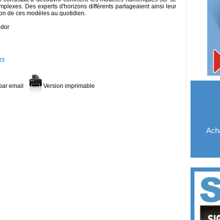
mplexes. Des experts d'horizons différents partageaient ainsi leur
tion de ces modèles au quotidien.
odor
23
par email
Version imprimable
Acha