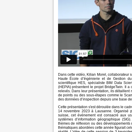
Dans cette vidéo, Kilian Morel, collaborateur sci
Haute École d’Ingénierie et de Gestion d
scientifique HES, spécialiste BIM Data Scie
(HEPIA) présentent le projet BridgeTwin. Il a
relevés. Dans leur présentation, ils détaillent
de points ou des sous-étapes comme le Scan t
des données d’inspection depuis une base d
Cette présentation s'est déroulée dans le cad
14 novembre 2023 à Lausanne. Organisé par
suisse, cet événement est consacré aux u
systèmes d’information géographique (SIG
thèmes de réflexion ou des développements q
thématiques abordées cette année figurait ce
réalité. L’idée de cette session de 3 keyno