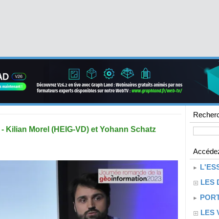
Recherc
 Kilian Morel (HEIG-VD) et Yohann Schatz
Accédez
L'ES
LES 
PORT
LES 