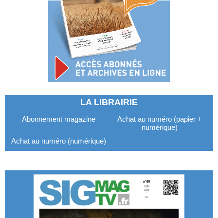
LA LIBRAIRIE
Abonnement magazine
Achat au numéro (papier +
numérique)
Achat au numéro (numérique)