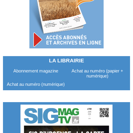
LA LIBRAIRIE
Abonnement magazine
Achat au numéro (papier +
numérique)
Achat au numéro (numérique)