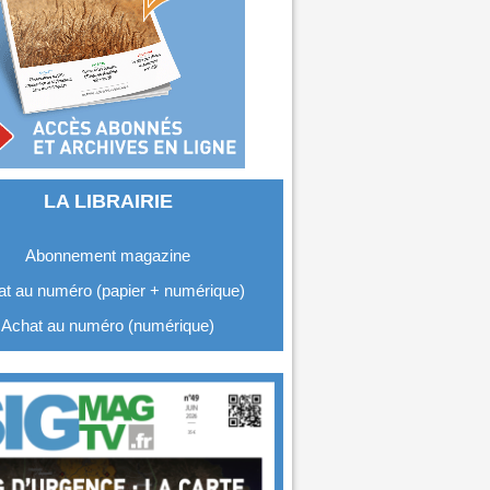
LA LIBRAIRIE
Abonnement magazine
t au numéro (papier + numérique)
Achat au numéro (numérique)