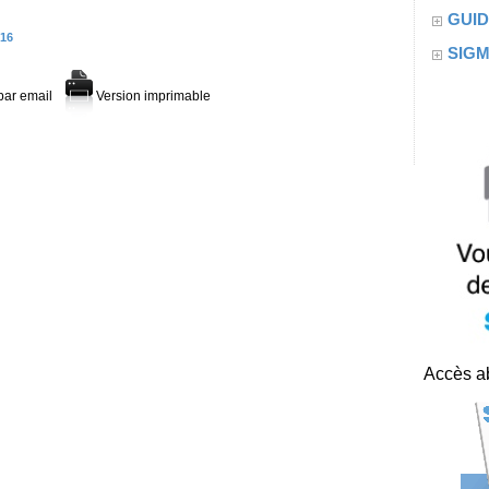
GUID
016
SIG
par email
Version imprimable
Accès ab