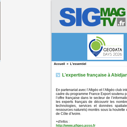
Accueil
>
L'essentiel
L’expertise française à Abidja
En partenariat avec l’Afigéo et l’Afigéo club i
cadre du programme France Export soutenu par
l’offre française dans le secteur de l’informa
les experts français de découvrir les nombr
technologies, services et données spatial
ressources naturels) montés sous la houlette 
de Côte d’Ivoire.
+d'infos :
http://www.afigeo.asso.fr