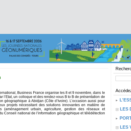
Recherc
n
Accédez
nternational, Business France organise les 8 et 9 novembre, dans le
 l’Etat, un colloque et des rendez-vous B to B de présentation de
L'ES
tion géographique à Abidjan (Côte d’Ivoire). L’occasion aussi pour
eux projets nécessitant des solutions innovantes en matière de
LES 
es (aménagement urbain, agriculture, gestion des réseaux et
du Conseil national de l’information géographique et télédétection
PORT
LES 