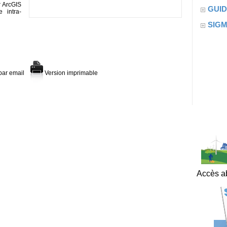
r ArcGIS
GUID
 intra-
SIG
par email
Version imprimable
Accès ab