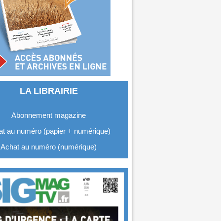
LA LIBRAIRIE
Abonnement magazine
t au numéro (papier + numérique)
Achat au numéro (numérique)