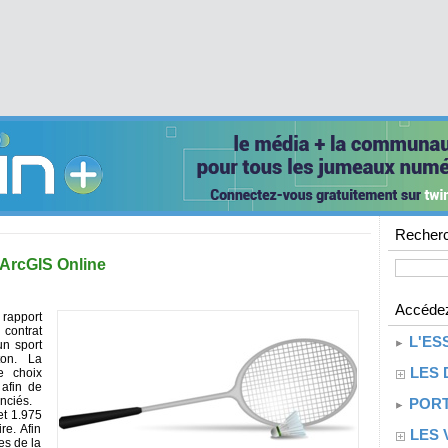
Recherc
 ArcGIS Online
Accédez
 rapport
contrat
L'ES
un sport
ton. La
LES 
e choix
 afin de
enciés.
PORT
et 1.975
ire. Afin
LES 
es de la