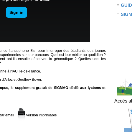
GUID
SIG
ence francophone Esri pour interroger des étudiants, des jeunes
xpérimentés sur leur parcours. Quel est leur métier au quotidien ?
ment ont-ils ensuite découvert la géomatique ? Quelles sont les
?
nne à l'IAU Ile-de-France.
 d'Arloz et Geoffrey Boyer.
us, le supplément gratuit de SIGMAG dédié aux lycéens et
Accès ab
par email
Version imprimable