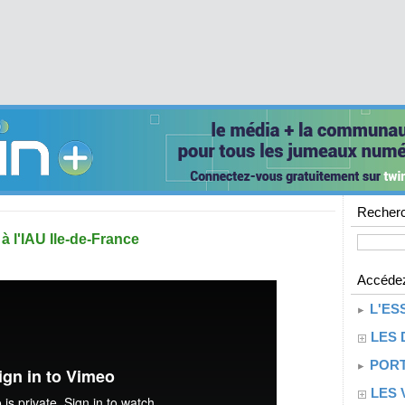
Recherc
 l'IAU Ile-de-France
Accédez
L'ES
LES 
PORT
LES 