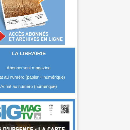
LA LIBRAIRIE
Abonnement magazine
t au numéro (papier + numérique)
Achat au numéro (numérique)