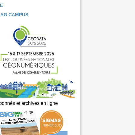
E
MAG CAMPUS
onnés et archives en ligne