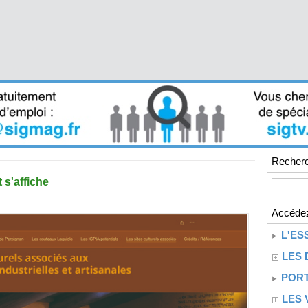
Recherc
 s'affiche
Accédez
L'ES
LES 
PORT
LES 