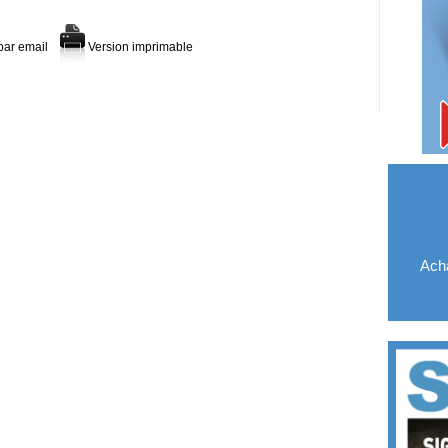
par email
Version imprimable
Acha