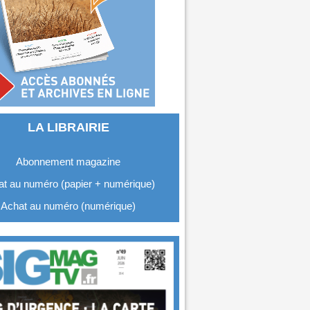
LA LIBRAIRIE
Abonnement magazine
t au numéro (papier + numérique)
Achat au numéro (numérique)