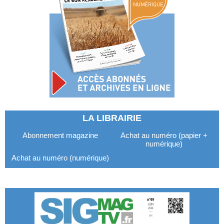
LA LIBRAIRIE
Abonnement magazine
Achat au numéro (papier +
numérique)
Achat au numéro (numérique)