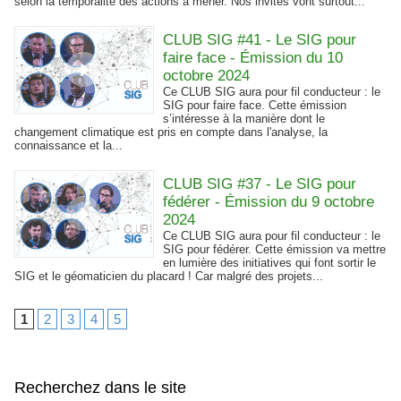
selon la temporalité des actions à mener. Nos invités vont surtout...
CLUB SIG #41 - Le SIG pour
faire face - Émission du 10
octobre 2024
Ce CLUB SIG aura pour fil conducteur : le
SIG pour faire face. Cette émission
s’intéresse à la manière dont le
changement climatique est pris en compte dans l'analyse, la
connaissance et la...
CLUB SIG #37 - Le SIG pour
fédérer - Émission du 9 octobre
2024
Ce CLUB SIG aura pour fil conducteur : le
SIG pour fédérer. Cette émission va mettre
en lumière des initiatives qui font sortir le
SIG et le géomaticien du placard ! Car malgré des projets...
1
2
3
4
5
Recherchez dans le site