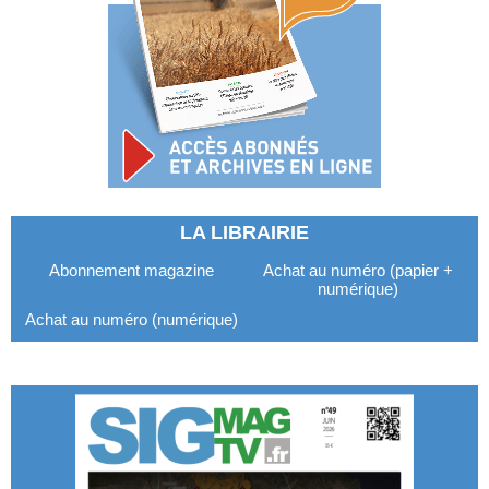
LA LIBRAIRIE
Abonnement magazine
Achat au numéro (papier +
numérique)
Achat au numéro (numérique)