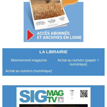
LA LIBRAIRIE
Abonnement magazine
Achat au numéro (papier +
numérique)
Achat au numéro (numérique)