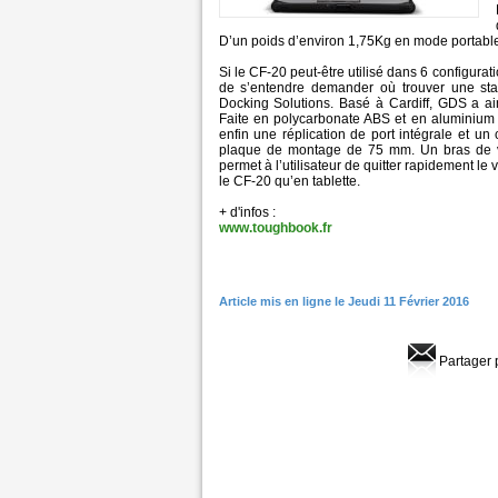
D’un poids d’environ 1,75Kg en mode portable e
Si le CF-20 peut-être utilisé dans 6 configurat
de s’entendre demander où trouver une stat
Docking Solutions. Basé à Cardiff, GDS a a
Faite en polycarbonate ABS et en aluminium p
enfin une réplication de port intégrale et u
plaque de montage de 75 mm. Un bras de verr
permet à l’utilisateur de quitter rapidement le v
le CF-20 qu’en tablette.
+ d'infos :
www.toughbook.fr
Article mis en ligne le Jeudi 11 Février 2016
Partager 