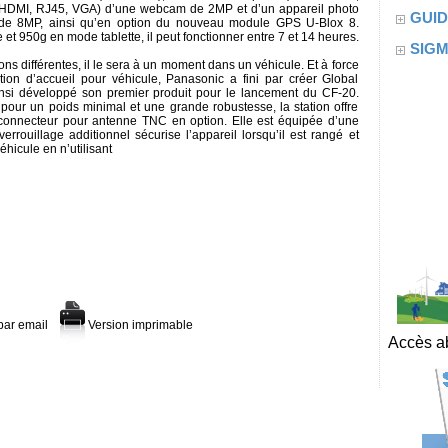
HDMI, RJ45, VGA) d’une webcam de 2MP et d’un appareil photo
GUID
de 8MP, ainsi qu’en option du nouveau module GPS U-Blox 8.
t 950g en mode tablette, il peut fonctionner entre 7 et 14 heures.
SIG
ions différentes, il le sera à un moment dans un véhicule. Et à force
ion d’accueil pour véhicule, Panasonic a fini par créer Global
insi développé son premier produit pour le lancement du CF-20.
our un poids minimal et une grande robustesse, la station offre
n connecteur pour antenne TNC en option. Elle est équipée d’une
ouillage additionnel sécurise l’appareil lorsqu’il est rangé et
éhicule en n’utilisant
par email
Version imprimable
Accès ab