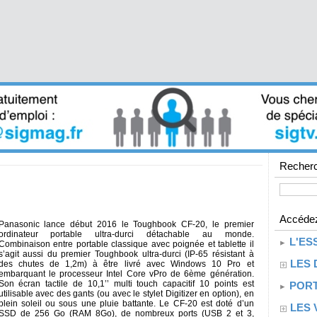
Recherc
Accédez
Panasonic lance début 2016 le Toughbook CF-20, le premier
ordinateur portable ultra-durci détachable au monde.
L'ES
Combinaison entre portable classique avec poignée et tablette il
s’agit aussi du premier Toughbook ultra-durci (IP-65 résistant à
LES 
des chutes de 1,2m) à être livré avec Windows 10 Pro et
embarquant le processeur Intel Core vPro de 6ème génération.
Son écran tactile de 10,1’’ multi touch capacitif 10 points est
PORT
utilisable avec des gants (ou avec le stylet Digitizer en option), en
plein soleil ou sous une pluie battante. Le CF-20 est doté d’un
LES 
SSD de 256 Go (RAM 8Go), de nombreux ports (USB 2 et 3,