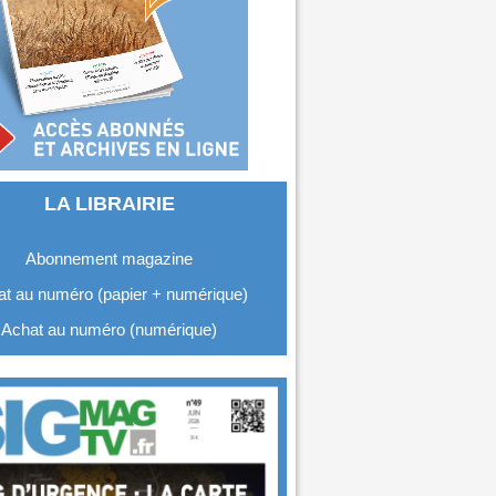
LA LIBRAIRIE
Abonnement magazine
t au numéro (papier + numérique)
Achat au numéro (numérique)