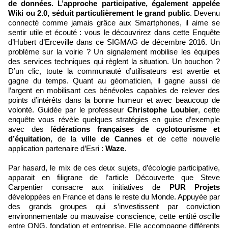
de données. L’approche participative, également appelée
Wiki ou 2.0, séduit particulièrement le grand public
. Devenu
connecté comme jamais grâce aux Smartphones, il aime se
sentir utile et écouté : vous le découvrirez dans cette Enquête
d’Hubert d’Erceville dans ce SIGMAG de décembre 2016. Un
problème sur la voirie ? Un signalement mobilise les équipes
des services techniques qui règlent la situation. Un bouchon ?
D’un clic, toute la communauté d’utilisateurs est avertie et
gagne du temps. Quant au géomaticien, il gagne aussi de
l’argent en mobilisant ces bénévoles capables de relever des
points d’intérêts dans la bonne humeur et avec beaucoup de
volonté. Guidée par le professeur
Christophe Loubier
, cette
enquête vous révèle quelques stratégies en guise d’exemple
avec des f
édérations françaises de cyclotourisme et
d’équitation
, de la
ville de Cannes
et de cette nouvelle
application partenaire d’Esri :
Waze
.
Par hasard, le mix de ces deux sujets, d’écologie participative,
apparait en filigrane de l’article Découverte que Steve
Carpentier consacre aux initiatives de
PUR Projets
développées en France et dans le reste du Monde. Appuyée par
des grands groupes qui s’investissent par conviction
environnementale ou mauvaise conscience, cette entité oscille
entre ONG, fondation et entreprise. Elle accompagne différents