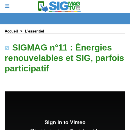
Accueil
>
L'essentiel
SIGMAG n°11 : Énergies
renouvelables et SIG, parfois
participatif