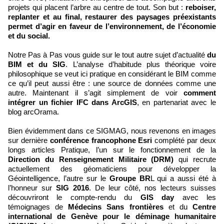
projets qui placent l’arbre au centre de tout. Son but :
reboiser,
replanter et au final, restaurer des paysages préexistants
permet d’agir en faveur de l’environnement, de l’économie
et du social.
Notre Pas à Pas vous guide sur le tout autre sujet d’actualité
du
BIM et du SIG
. L’analyse d’habitude plus théorique voire
philosophique se veut ici pratique en considérant le BIM comme
ce qu’il peut aussi être : une source de données comme une
autre. Maintenant il s’agit simplement de voir
comment
intégrer un fichier IFC dans ArcGIS
, en partenariat avec le
blog arcOrama.
Bien évidemment dans ce SIGMAG, nous revenons en images
sur dernière
conférence francophone Esri
complété par deux
longs articles Pratique, l’un sur le fonctionnement de la
Direction du Renseignement Militaire (DRM)
qui recrute
actuellement des géomaticiens pour développer la
Géointelligence, l’autre sur le
Groupe BR
L qui a aussi été à
l’honneur sur
SIG 2016
. De leur côté, nos lecteurs suisses
découvriront le compte-rendu du
GIS day
avec les
témoignages de
Médecins Sans frontières
et du
Centre
international de Genève pour le déminage humanitaire