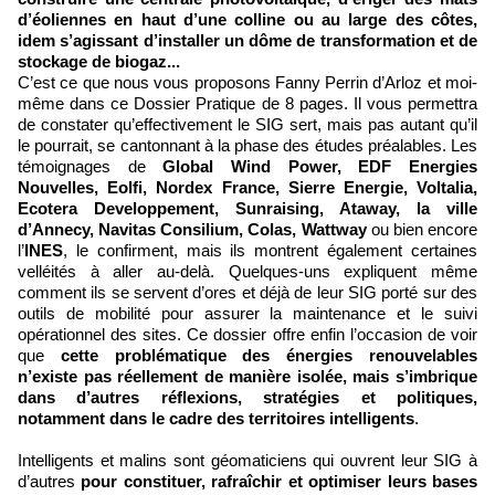
d’éoliennes en haut d’une colline ou au large des côtes,
idem s’agissant d’installer un dôme de transformation et de
stockage de biogaz...
C’est ce que nous vous proposons Fanny Perrin d’Arloz et moi-
même dans ce Dossier Pratique de 8 pages. Il vous permettra
de constater qu’effectivement le SIG sert, mais pas autant qu’il
le pourrait, se cantonnant à la phase des études préalables. Les
témoignages de
Global Wind Power, EDF Energies
Nouvelles, Eolfi, Nordex France, Sierre Energie, Voltalia,
Ecotera Developpement, Sunraising, Ataway, la ville
d’Annecy, Navitas Consilium, Colas, Wattway
ou bien encore
l’
INES
, le confirment, mais ils montrent également certaines
velléités à aller au-delà. Quelques-uns expliquent même
comment ils se servent d’ores et déjà de leur SIG porté sur des
outils de mobilité pour assurer la maintenance et le suivi
opérationnel des sites. Ce dossier offre enfin l’occasion de voir
que
cette problématique des énergies renouvelables
n’existe pas réellement de manière isolée, mais s’imbrique
dans d’autres réflexions, stratégies et politiques,
notamment dans le cadre des territoires intelligents
.
Intelligents et malins sont géomaticiens qui ouvrent leur SIG à
d’autres
pour constituer, rafraîchir et optimiser leurs bases