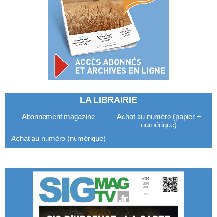
LA LIBRAIRIE
Abonnement magazine
Achat au numéro (papier +
numérique)
Achat au numéro (numérique)