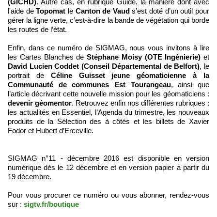
(GICHD)
. Autre cas, en rubrique Guide, la manière dont avec
l'aide de
Topomat
le
Canton de Vaud
s’est doté d’un outil pour
gérer la ligne verte, c’est-à-dire la bande de végétation qui borde
les routes de l’état.
Enfin, dans ce numéro de SIGMAG, nous vous invitons à lire
les Cartes Blanches de
Stéphane Moisy (OTE Ingénierie)
et
David Lucien Coddet (Conseil Départemental de Belfort)
, le
portrait de
Céline Guisset jeune géomaticienne à la
Communauté de communes Est Tourangeau
, ainsi que
l’article décrivant cette nouvelle mission pour les géomaticiens :
devenir géomentor
. Retrouvez enfin nos différentes rubriques :
les actualités en Essentiel, l’Agenda du trimestre, les nouveaux
produits de la Sélection des à côtés et les billets de Xavier
Fodor et Hubert d’Erceville.
SIGMAG n°11 - décembre 2016 est disponible en version
numérique dès le 12 décembre et en version papier à partir du
19 décembre.
Pour vous procurer ce numéro ou vous abonner, rendez-vous
sur :
sigtv.fr/boutique