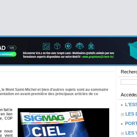
Recherc
 le Mont Saint-Michel et bien d'autres sujets sont au sommaire
ntation en avant-première des principaux articles de ce
Accédez
L'ES
 fait le
LES 
 en lien
te, COP
PORT
de nous
LES 
i vient