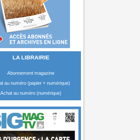
LA LIBRAIRIE
Abonnement magazine
t au numéro (papier + numérique)
Achat au numéro (numérique)