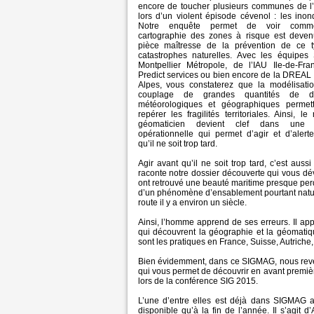
encore de toucher plusieurs communes de l’
lors d’un violent épisode cévenol : les inon
Notre enquête permet de voir comm
cartographie des zones à risque est deve
pièce maîtresse de la prévention de ce 
catastrophes naturelles. Avec les équipes
Montpellier Métropole, de l’IAU Ile-de-Fra
Predict services ou bien encore de la DREAL
Alpes, vous constaterez que la modélisatio
couplage de grandes quantités de d
météorologiques et géographiques permet
repérer les fragilités territoriales. Ainsi, le
géomaticien devient clef dans une 
opérationnelle qui permet d’agir et d’alert
qu’il ne soit trop tard.
Agir avant qu’il ne soit trop tard, c’est auss
raconte notre dossier découverte qui vous dé
ont retrouvé une beauté maritime presque perd
d’un phénomène d’ensablement pourtant nature
route il y a environ un siècle.
Ainsi, l’homme apprend de ses erreurs. Il ap
qui découvrent la géographie et la géomatiqu
sont les pratiques en France, Suisse, Autriche,
Bien évidemment, dans ce SIGMAG, nous reven
qui vous permet de découvrir en avant premiè
lors de la conférence SIG 2015.
L’une d’entre elles est déjà dans SIGMAG al
disponible qu’à la fin de l’année. Il s’agit