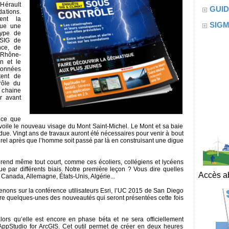
Hérault
GUID
dations.
ent la
SIG
nue une
type de
 SIG de
nce, de
 Rhône-
n et le
onnées
tent de
 rôle du
chaine
er avant
i ce que
voile le nouveau visage du Mont Saint-Michel. Le Mont et sa baie
ue. Vingt ans de travaux auront été nécessaires pour venir à bout
l après que l’homme soit passé par là en construisant une digue
prend même tout court, comme ces écoliers, collégiens et lycéens
e par différents biais. Notre première leçon ? Vous dire quelles
Accès ab
 Canada, Allemagne, États-Unis, Algérie...
ons sur la conférence utilisateurs Esri, l’UC 2015 de San Diego
re quelques-unes des nouveautés qui seront présentées cette fois
ors qu’elle est encore en phase béta et ne sera officiellement
 d’AppStudio for ArcGIS. Cet outil permet de créer en deux heures