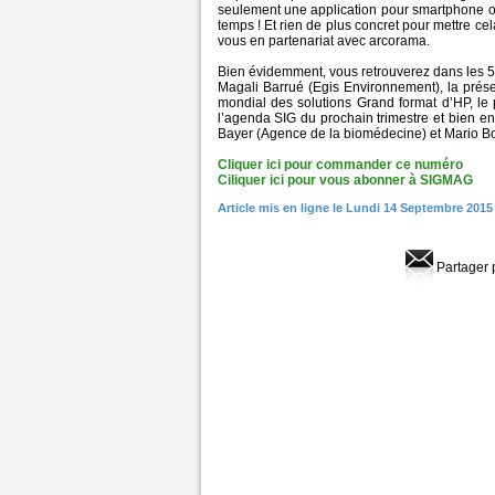
seulement une application pour smartphone ou 
temps ! Et rien de plus concret pour mettre c
vous en partenariat avec arcorama.
Bien évidemment, vous retrouverez dans les 5
Magali Barrué (Egis Environnement), la prése
mondial des solutions Grand format d’HP, le po
l’agenda SIG du prochain trimestre et bien e
Bayer (Agence de la biomédecine) et Mario Bo
Cliquer ici pour commander ce numéro
Ciliquer ici pour vous abonner à SIGMAG
Article mis en ligne le Lundi 14 Septembre 2015
Partager 