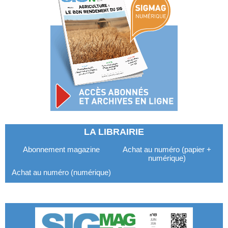
LA LIBRAIRIE
Abonnement magazine
Achat au numéro (papier +
numérique)
Achat au numéro (numérique)