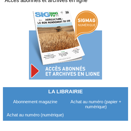
Accès abonnés et archives en ligne
LA LIBRAIRIE
Abonnement magazine
Achat au numéro (papier +
numérique)
Achat au numéro (numérique)