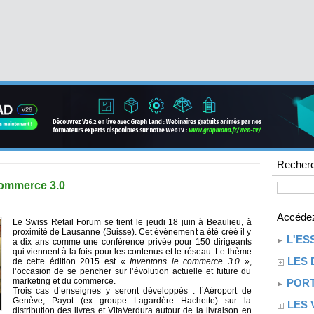
Recherc
Commerce 3.0
Accédez
Le Swiss Retail Forum se tient le jeudi 18 juin à Beaulieu, à
proximité de Lausanne (Suisse). Cet événement a été créé il y
L'ES
a dix ans comme une conférence privée pour 150 dirigeants
qui viennent à la fois pour les contenus et le réseau. Le thème
LES 
de cette édition 2015 est «
Inventons le commerce 3.0
»,
l’occasion de se pencher sur l’évolution actuelle et future du
marketing et du commerce.
PORT
Trois cas d’enseignes y seront développés : l’Aéroport de
Genève, Payot (ex groupe Lagardère Hachette) sur la
LES 
distribution des livres et VitaVerdura autour de la livraison en