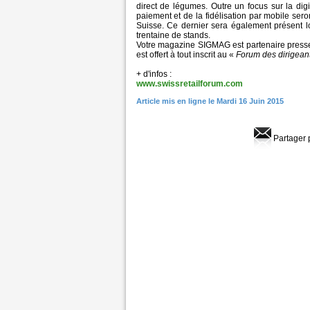
direct de légumes. Outre un focus sur la dig
paiement et de la fidélisation par mobile sero
Suisse. Ce dernier sera également présent l
trentaine de stands.
Votre magazine SIGMAG est partenaire presse
est offert à tout inscrit au «
Forum des dirigean
+ d'infos :
www.swissretailforum.com
Article mis en ligne le Mardi 16 Juin 2015
Partager 