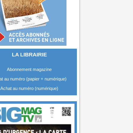
LA LIBRAIRIE
Abonnement magazine
t au numéro (papier + numérique)
Achat au numéro (numérique)