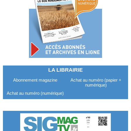
LA LIBRAIRIE
Abonnement magazine
Achat au numéro (papier +
numérique)
Achat au numéro (numérique)