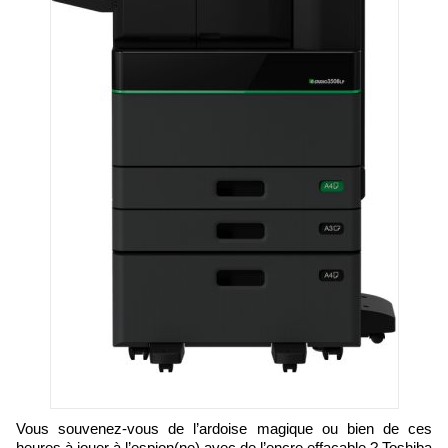
Vous souvenez-vous de l’ardoise magique ou bien de ces
heures à jouer à l’espion(ne) avec de l’encre effaçable ? Toshiba