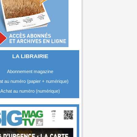
LA LIBRAIRIE
Abonnement magazine
t au numéro (papier + numérique)
Achat au numéro (numérique)