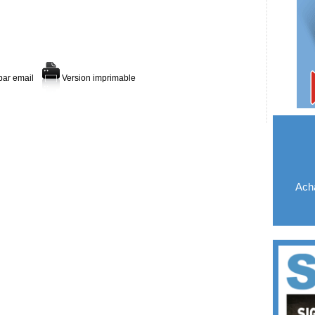
par email
Version imprimable
Acha