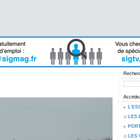
Recherc
Accédez
L'ES
LES 
PORT
LES 