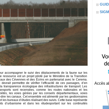
GUID
SIG
ur accompagner le suivi des déplacements de la faune sur les
e ressource est un projet piloté par le Ministère de la Transition
naux des Cévennes et des Écrins en partenariat avec le Cerema.
evrait permettre de vérifier l’efficacité de ces passages, d’en
Accès ab
la transparence écologique des infrastructures de transport. Les
ransports sont recensées, comme les routes nationales et les
ciétés, les voies gérées par les conseils départementaux, voies
à-dire les canaux. Cet ensemble est alimenté par les gestionnaires
s et les bureaux d’études réalisant des suivis. Cette base représente
ts d’urbanisme et dans les étudesportant sur les continuités