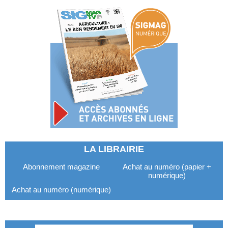
LA LIBRAIRIE
Abonnement magazine
Achat au numéro (papier +
numérique)
Achat au numéro (numérique)