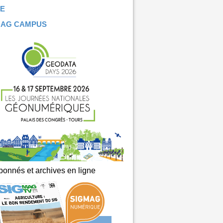
E
MAG CAMPUS
onnés et archives en ligne