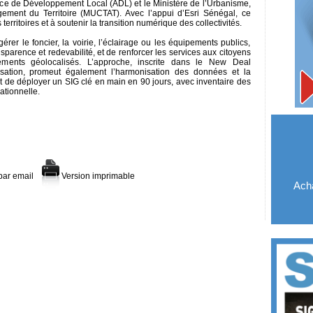
ence de Développement Local (ADL) et le Ministère de l’Urbanisme,
agement du Territoire (MUCTAT). Avec l’appui d’Esri Sénégal, ce
territoires et à soutenir la transition numérique des collectivités.
er le foncier, la voirie, l’éclairage ou les équipements publics,
ansparence et redevabilité, et de renforcer les services aux citoyens
ments géolocalisés. L’approche, inscrite dans le New Deal
isation, promeut également l’harmonisation des données et la
t de déployer un SIG clé en main en 90 jours, avec inventaire des
ationnelle.
par email
Version imprimable
Acha