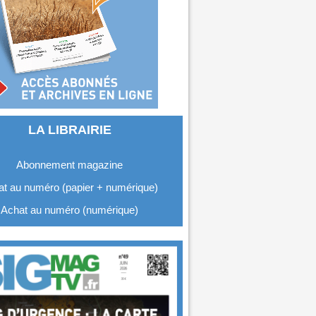
LA LIBRAIRIE
Abonnement magazine
t au numéro (papier + numérique)
Achat au numéro (numérique)