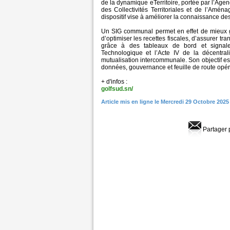
de la dynamique eTerritoire, portée par l’Ag
des Collectivités Territoriales et de l’Amén
dispositif vise à améliorer la connaissance des 
Un SIG communal permet en effet de mieux gér
d’optimiser les recettes fiscales, d’assurer tr
grâce à des tableaux de bord et signale
Technologique et l’Acte IV de la décentral
mutualisation intercommunale. Son objectif es
données, gouvernance et feuille de route opér
+ d'infos :
golfsud.sn/
Article mis en ligne le Mercredi 29 Octobre 2025
Partager 